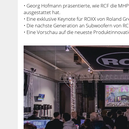
• Georg Hofmann präsentierte, wie RCF die MHP 
ausgestattet hat.
• Eine exklusive Keynote für ROXX von Roland Gr
• Die nächste Generation an Subwoofern von RC
• Eine Vorschau auf die neueste Produktinnovat