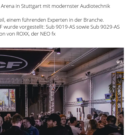
Arena in Stuttgart mit modernster Audiotechnik
eil, einem führenden Experten in der Branche.
F wurde vorgestellt: Sub 9019-AS sowie Sub 9029-AS
ion von ROXX, der NEO fx