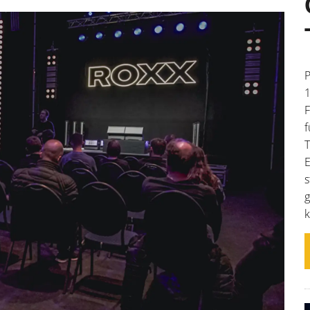
P
1
F
f
T
E
s
g
k