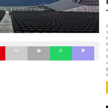
P
1
F
f
T
E
s
g
k