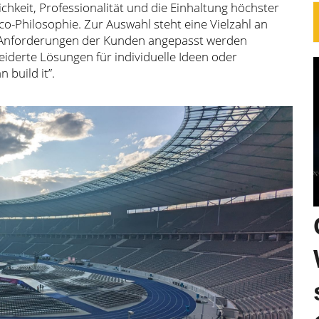
chkeit, Professionalität und die Einhaltung höchster
co-Philosophie. Zur Auswahl steht eine Vielzahl an
e Anforderungen der Kunden angepasst werden
derte Lösungen für individuelle Ideen oder
 build it”.