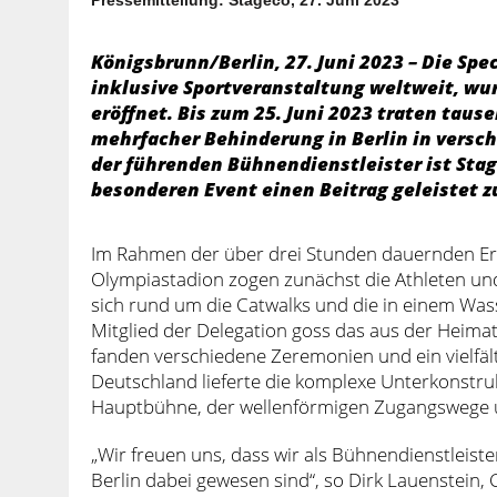
Königsbrunn/Berlin, 27. Juni 2023 – Die Sp
inklusive Sportveranstaltung weltweit, wu
eröffnet. Bis zum 25. Juni 2023 traten tau
mehrfacher Behinderung in Berlin in versch
der führenden Bühnendienstleister ist Stag
besonderen Event einen Beitrag geleistet z
Im Rahmen der über drei Stunden dauernden Erö
Olympiastadion zogen zunächst die Athleten un
sich rund um die Catwalks und die in einem Was
Mitglied der Delegation goss das aus der Heim
fanden verschiedene Zeremonien und ein vielfäl
Deutschland lieferte die komplexe Unterkonstru
Hauptbühne, der wellenförmigen Zugangswege u
„Wir freuen uns, dass wir als Bühnendienstleist
Berlin dabei gewesen sind“, so Dirk Lauenstein