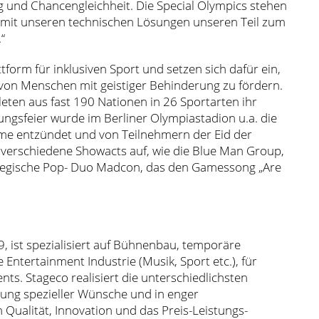
g und Chancengleichheit. Die Special Olympics stehen
f, mit unseren technischen Lösungen unseren Teil zum
“
form für inklusiven Sport und setzen sich dafür ein,
 von Menschen mit geistiger Behinderung zu fördern.
leten aus fast 190 Nationen in 26 Sportarten ihr
ungsfeier wurde im Berliner Olympiastadion u.a. die
me entzündet und von Teilnehmern der Eid der
n verschiedene Showacts auf, wie die Blue Man Group,
wegische Pop- Duo Madcon, das den Gamessong „Are
 ist spezialisiert auf Bühnenbau, temporäre
Entertainment Industrie (Musik, Sport etc.), für
ts. Stageco realisiert die unterschiedlichsten
gung spezieller Wünsche und in enger
ualität, Innovation und das Preis-Leistungs-