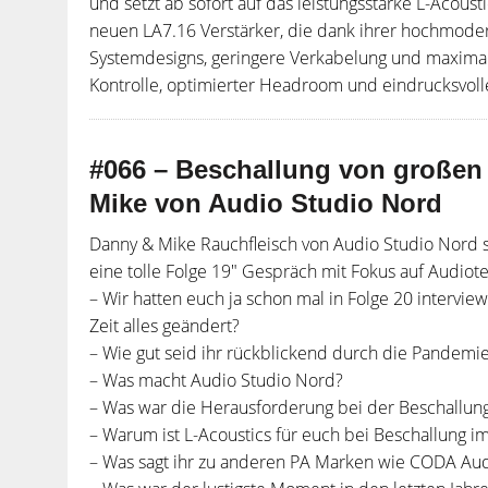
und setzt ab sofort auf das leistungsstarke L-Acoust
neuen LA7.16 Verstärker, die dank ihrer hochmoder
Systemdesigns, geringere Verkabelung und maximale
Kontrolle, optimierter Headroom und eindrucksvolle 
#066 – Beschallung von großen 
Mike von Audio Studio Nord
Danny & Mike Rauchfleisch von Audio Studio Nord si
eine tolle Folge 19″ Gespräch mit Fokus auf Audiot
– Wir hatten euch ja schon mal in Folge 20 interviewt
Zeit alles geändert?
– Wie gut seid ihr rückblickend durch die Pande
– Was macht Audio Studio Nord?
– Was war die Herausforderung bei der Beschallu
– Warum ist L-Acoustics für euch bei Beschallung 
– Was sagt ihr zu anderen PA Marken wie CODA Au