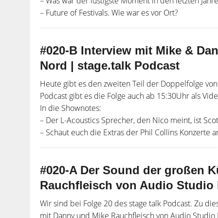
– Was war der lustigste Moment in den letzten Jahr
– Future of Festivals. Wie war es vor Ort?
#020-B Interview mit Mike & Da
Nord | stage.talk Podcast
Heute gibt es den zweiten Teil der Doppelfolge vo
Podcast gibt es die Folge auch ab 15:30Uhr als Vi
In die Shownotes:
– Der L-Acoustics Sprecher, den Nico meint, ist Sco
– Schaut euch die Extras der Phil Collins Konzerte a
#020-A Der Sound der großen Kü
Rauchfleisch von Audio Studio 
Wir sind bei Folge 20 des stage talk Podcast. Zu d
mit Danny und Mike Rauchfleisch von Audio Studio 