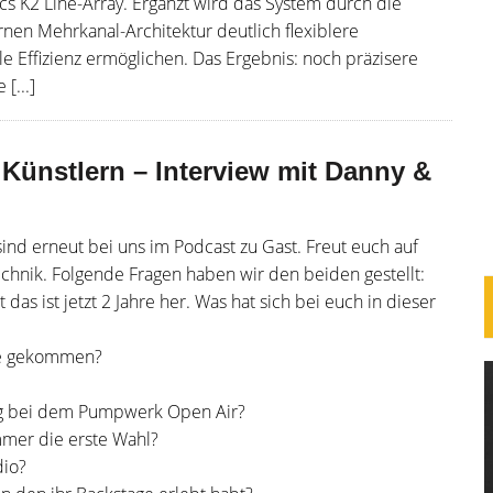
ics K2 Line-Array. Ergänzt wird das System durch die
nen Mehrkanal-Architektur deutlich flexiblere
 Effizienz ermöglichen. Das Ergebnis: noch präzisere
[...]
Künstlern – Interview mit Danny &
nd erneut bei uns im Podcast zu Gast. Freut euch auf
echnik. Folgende Fragen haben wir den beiden gestellt:
 das ist jetzt 2 Jahre her. Was hat sich bei euch in dieser
mie gekommen?
ng bei dem Pumpwerk Open Air?
immer die erste Wahl?
dio?