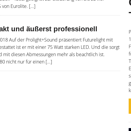
on Eurolite. [...]
kt und äußerst professionell
P
1
2018 Auf der Prolight+Sound präsentiert Futurelight mit
F
attet ist er mit einer 75 Watt starken LED. Und die sorgt
f
ad mit diesen Abmessungen mehr als beachtlich ist.
T
nicht nur für einen [...]
E
s
g
k