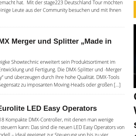
m gemacht hat. Mit der stage223 Deutschland Tour möchten
einige Leute aus der Community besuchen und mit Ihnen
DMX Merger und Splitter „Made in
nigke Showtechnic erweitert sein Produktsortiment im
Entwicklung und Fertigung. Die DMX-Splitter und -Merger
y“ und überzeugen durch ihre hohe Qualität. DMX-Tools
 Gegensatz zu imposanten Moving-Heads oder großen [...]
 Eurolite LED Easy Operators
 2018 Kompakte DMX-Controller, mit denen man wenige
h steuern kann: Das sind die neuen LED Easy Operators von
odell – ideal geeignet zur Steuerung von bis zu vier