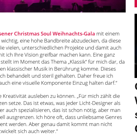
sener Christmas Soul Weihnachts-Gala
mit einem
s wichtig, eine hohe Bandbreite abzudecken, da diese
 die vielen, unterschiedlichen Projekte und damit auch
it ich Ihre Vision greifbar machen kann. Eine ganz
tellt im Moment das Thema „Klassik“ für mich dar, da
ngen klassischer Musik in Berührung komme. Dieses
ich behandelt und steril gehalten. Daher freue ich
uch eine visuelle Komponente Einzug halten darf.“
ne Kreativität ausleben zu können. „Für mich zählt die
en setze. Das ist etwas, was jeder Licht-Designer als
er auch spezialisieren, das ist schon nötig, aber man
ell ausgrenzen. Ich höre oft, dass unliebsame Genres
dient werden. Aber genau damit kommt man nicht
wickelt sich auch weiter.“