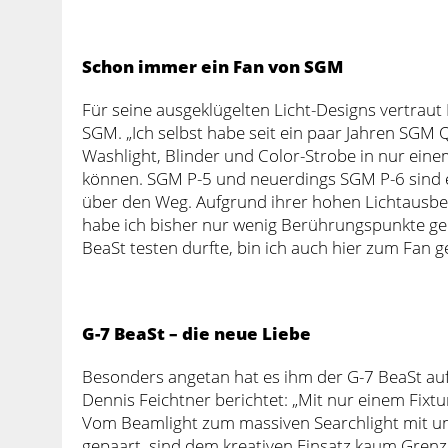
Schon immer ein Fan von SGM
Für seine ausgeklügelten Licht-Designs vertrau
SGM. „Ich selbst habe seit ein paar Jahren SGM 
Washlight, Blinder und Color-Strobe in nur eine
können. SGM P-5 und neuerdings SGM P-6 sind ein
über den Weg. Aufgrund ihrer hohen Lichtausbeu
habe ich bisher nur wenig Berührungspunkte ge
BeaSt testen durfte, bin ich auch hier zum Fan 
G-7 BeaSt – die neue Liebe
Besonders angetan hat es ihm der G-7 BeaSt auf
Dennis Feichtner berichtet: „Mit nur einem Fixtu
Vom Beamlight zum massiven Searchlight mit u
gepaart, sind dem kreativen Einsatz kaum Grenz