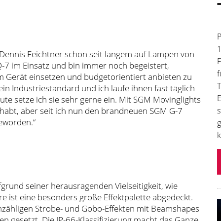
P
1
t Dennis Feichtner schon seit langem auf Lampen von
F
Q-7 im Einsatz und bin immer noch begeistert,
f
m Gerät einsetzen und budgetorientiert anbieten zu
T
 Industriestandard und ich laufe ihnen fast täglich
E
te setze ich sie sehr gerne ein. Mit SGM Movinglights
habt, aber seit ich nun den brandneuen SGM G-7
s
geworden.“
g
k
grund seiner herausragenden Vielseitigkeit, wie
re ist eine besonders große Effektpalette abgedeckt.
nzähligen Strobe- und Gobo-Effekten mit Beamshapes
en gesetzt. Die IP-66-Klassiﬁzierung macht das Ganze