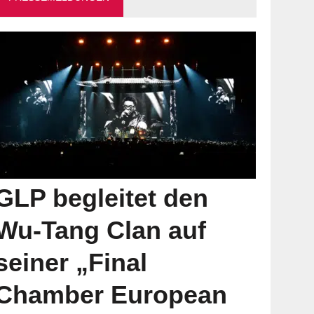
GLP begleitet den
Wu-Tang Clan auf
seiner „Final
Chamber European