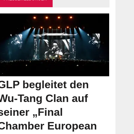
GLP begleitet den
Wu-Tang Clan auf
seiner „Final
Chamber European