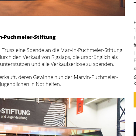
P
1
n-Puchmeier-Stiftung
F
f
 Truss eine Spende an die Marvin-Puchmeier-Stiftung.
T
rch den Verkauf von Rigslaps, die ursprünglich als
E
unterstützen und alle Verkaufserlöse zu spenden.
s
g
verkauft, deren Gewinne nun der Marvin-Puchmeier-
k
ugendlichen in Not helfen.