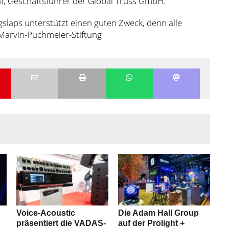
af, Geschäftsführer der Global Truss GmbH.
igslaps unterstützt einen guten Zweck, denn alle
 Marvin-Puchmeier-Stiftung
e
Voice-Acoustic
Die Adam Hall Group
präsentiert die VADAS-
auf der Prolight +