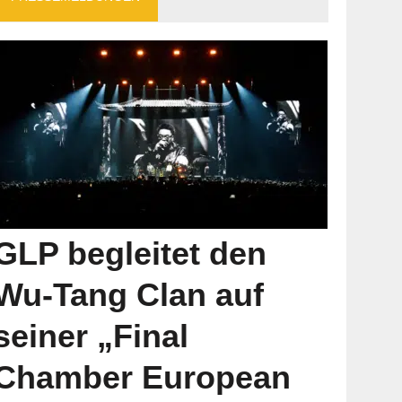
GLP begleitet den
Wu-Tang Clan auf
seiner „Final
Chamber European