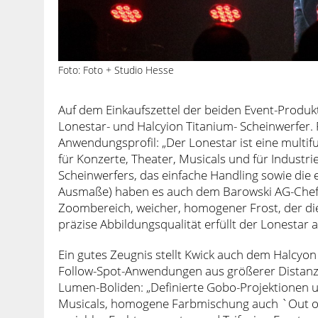
Foto: Foto + Studio Hesse
Auf dem Einkaufszettel der beiden Event-Produ
Lonestar- und Halcyion Titanium- Scheinwerfer. F
Anwendungsprofil: „Der Lonestar ist eine multifu
für Konzerte, Theater, Musicals und für Industri
Scheinwerfers, das einfache Handling sowie die
Ausmaße) haben es auch dem Barowski AG-Chef a
Zoombereich, weicher, homogener Frost, der die
präzise Abbildungsqualität erfüllt der Lonestar 
Ein gutes Zeugnis stellt Kwick auch dem Halcyon
Follow-Spot-Anwendungen aus größerer Distanz“
Lumen-Boliden: „Definierte Gobo-Projektionen 
Musicals, homogene Farbmischung auch `Out of 