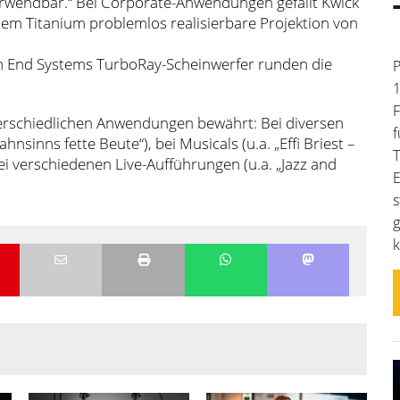
erwendbar.“ Bei Corporate-Anwendungen gefällt Kwick
em Titanium problemlos realisierbare Projektion von
gh End Systems TurboRay-Scheinwerfer runden die
P
1
F
terschiedlichen Anwendungen bewährt: Bei diversen
f
sinns fette Beute“), bei Musicals (u.a. „Effi Briest –
T
ei verschiedenen Live-Aufführungen (u.a. „Jazz and
E
s
g
k