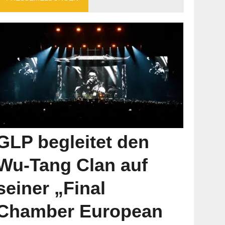
GLP begleitet den
Wu-Tang Clan auf
seiner „Final
Chamber European