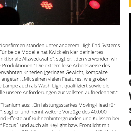
ktionsfirmen standen unter anderem High End Systems
ür beide Modelle hat Kwick ein klar definiertes
nktionale Allzweckwaffe“, sagt er, „den verwenden wir
e-Produktionen.“ Die extrem leise Arbeitsweise des
 erwähnten Kriterien (geringes Gewicht, kompakte
ngetan. „Mit seinen vielen Features, wie großer
 Lampe auch als Wash-Light qualifiziert sowie die
alle unsere Anforderungen zur vollsten Zufriedenheit.“
 Titanium aus: „Ein leistungsstarkes Moving-Head für
, sagt er und nennt weitere Vorzüge des 40.000-
und Effekte auf Bühnenhintergründen und Kulissen bei
Focus´ und auch als Keylight bzw. Frontlicht mit