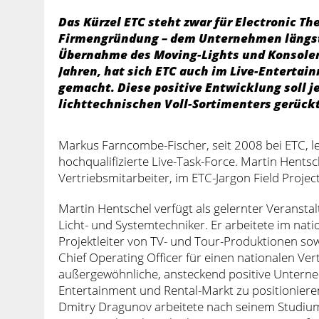
Das Kürzel ETC steht zwar für Electronic The
Firmengründung – dem Unternehmen längst 
Übernahme des Moving-Lights und Konsolen-
Jahren, hat sich ETC auch im Live-Entert
gemacht. Diese positive Entwicklung soll j
lichttechnischen Voll-Sortimenters gerück
Markus Farncombe-Fischer, seit 2008 bei ETC, le
hochqualifizierte Live-Task-Force. Martin Hents
Vertriebsmitarbeiter, im ETC-Jargon Field Proj
Martin Hentschel verfügt als gelernter Veransta
Licht- und Systemtechniker. Er arbeitete im nat
Projektleiter von TV- und Tour-Produktionen so
Chief Operating Officer für einen nationalen Vert
außergewöhnliche, ansteckend positive Unterneh
Entertainment und Rental-Markt zu positionieren,
Dmitry Dragunov arbeitete nach seinem Studiu