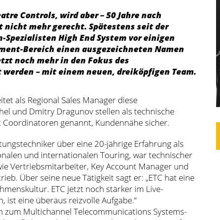
atre Controls, wird aber – 50 Jahre nach
nicht mehr gerecht. Spätestens seit der
Spezialisten High End System vor einigen
ainment-Bereich einen ausgezeichneten Namen
etzt noch mehr in den Fokus des
t werden – mit einem neuen, dreiköpfigen Team.
itet als Regional Sales Manager diese
chel und Dmitry Dragunov stellen als technische
ect Coordinatoren genannt, Kundennähe sicher.
ltungstechniker über eine 20-jährige Erfahrung als
ionalen und internationalen Touring, war technischer
wie Vertriebsmitarbeiter, Key Account Manager und
rieb. Über seine neue Tätigkeit sagt er: „ETC hat eine
menskultur. ETC jetzt noch stärker im Live-
 ist eine überaus reizvolle Aufgabe.“
m zum Multichannel Telecommunications Systems-