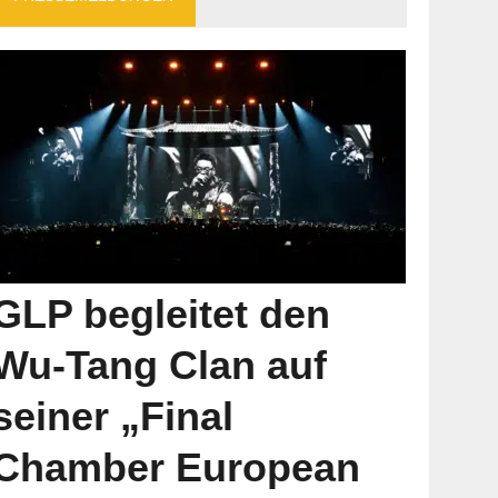
GLP begleitet den
Wu-Tang Clan auf
seiner „Final
Chamber European