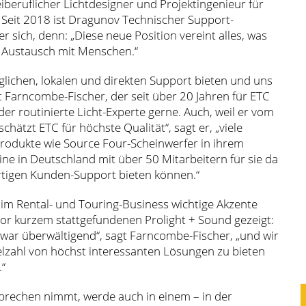
eiberuflicher Lichtdesigner und Projektingenieur für
Seit 2018 ist Dragunov Technischer Support-
er sich, denn: „Diese neue Position vereint alles, was
r Austausch mit Menschen.“
ichen, lokalen und direkten Support bieten und uns
 Farncombe-Fischer, der seit über 20 Jahren für ETC
der routinierte Licht-Experte gerne. Auch, weil er vom
hätzt ETC für höchste Qualität“, sagt er, „viele
rodukte wie Source Four-Scheinwerfer in ihrem
eine in Deutschland mit über 50 Mitarbeitern für sie da
rtigen Kunden-Support bieten können.“
 im Rental- und Touring-Business wichtige Akzente
 vor kurzem stattgefundenen Prolight + Sound gezeigt:
war überwältigend“, sagt Farncombe-Fischer, „und wir
ielzahl von höchst interessanten Lösungen zu bieten
.“
prechen nimmt, werde auch in einem – in der