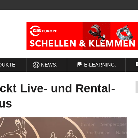
DUKTE.
NEWS.
E-LEARNING.
ückt Live- und Rental-
us