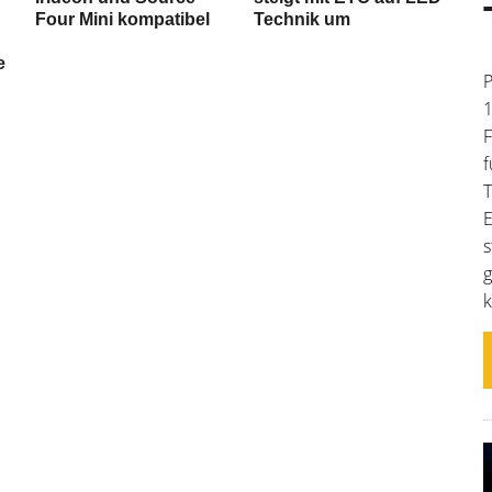
Four Mini kompatibel
Technik um
e
P
1
F
f
T
E
s
g
k