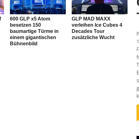
f
600 GLP x5 Atom
GLP MAD MAXX
besetzen 150
verleihen Ice Cubes 4
baumartige Türme in
Decades Tour
P
einem gigantischen
zusätzliche Wucht
1
Bühnenbild
F
f
T
E
s
g
k