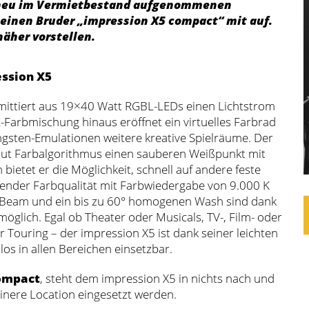
t neu im Vermietbestand aufgenommenen
einen Bruder „impression X5 compact“ mit auf.
äher vorstellen.
ssion X5
mittiert aus 19×40 Watt RGBL-LEDs einen Lichtstrom
Farbmischung hinaus eröffnet ein virtuelles Farbrad
ngsten-Emulationen weitere kreative Spielräume. Der
mut Farbalgorithmus einen sauberen Weißpunkt mit
bietet er die Möglichkeit, schnell auf andere feste
ender Farbqualität mit Farbwiedergabe von 9.000 K
er Beam und ein bis zu 60° homogenen Wash sind dank
glich. Egal ob Theater oder Musicals, TV-, Film- oder
Touring – der impression X5 ist dank seiner leichten
s in allen Bereichen einsetzbar.
ompact
, steht dem impression X5 in nichts nach und
einere Location eingesetzt werden.