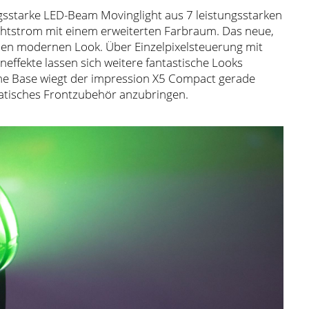
ungsstarke LED-Beam Movinglight aus 7 leistungsstarken
htstrom mit einem erweiterten Farbraum. Das neue,
nen modernen Look. Über Einzelpixelsteuerung mit
effekte lassen sich weitere fantastische Looks
ne Base wiegt der impression X5 Compact gerade
statisches Frontzubehör anzubringen.