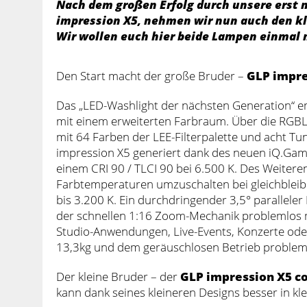
Nach dem großen Erfolg durch unsere ers
impression X5, nehmen wir nun auch den kl
Wir wollen euch hier beide Lampen einmal n
Den Start macht der große Bruder –
GLP impre
Das „LED-Washlight der nächsten Generation“ e
mit einem erweiterten Farbraum. Über die RGBL-
mit 64 Farben der LEE-Filterpalette und acht Tu
impression X5 generiert dank des neuen iQ.Ga
einem CRI 90 / TLCI 90 bei 6.500 K. Des Weiteren 
Farbtemperaturen umzuschalten bei gleichbleib
bis 3.200 K. Ein durchdringender 3,5° parallel
der schnellen 1:16 Zoom-Mechanik problemlos mö
Studio-Anwendungen, Live-Events, Konzerte oder 
13,3kg und dem geräuschlosen Betrieb problemlo
Der kleine Bruder – der
GLP impression X5 c
kann dank seines kleineren Designs besser in kl