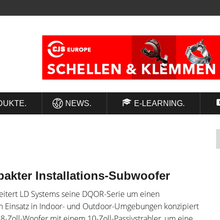
DUKTE.
NEWS.
E-LEARNING.
kter Installations-Subwoofer
itert LD Systems seine DQOR-Serie um einen
den Einsatz in Indoor- und Outdoor-Umgebungen konzipiert
Zoll-Woofer mit einem 10-Zoll-Passivstrahler, um eine