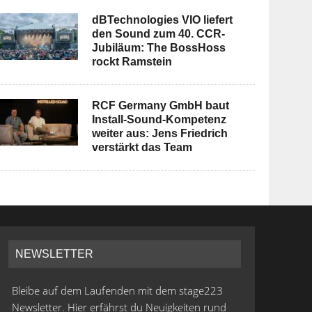
dBTechnologies VIO liefert
den Sound zum 40. CCR-
Jubiläum: The BossHoss
rockt Ramstein
RCF Germany GmbH baut
Install-Sound-Kompetenz
weiter aus: Jens Friedrich
verstärkt das Team
NEWSLETTER
Bleibe auf dem Laufenden mit dem stage223
Newsletter. Hier erfährst du Neuigkeiten rund