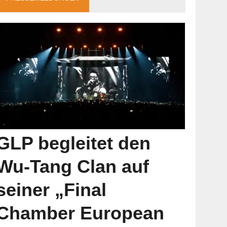
GLP begleitet den
Wu-Tang Clan auf
seiner „Final
Chamber European