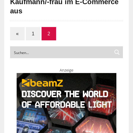
Kaufmann/-frau im E-Commerce
aus
«
1
2
Anzeige