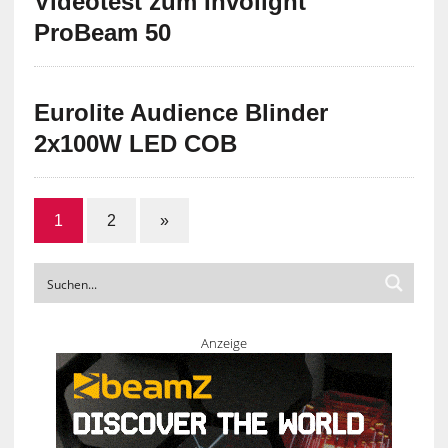
Videotest zum Involight
ProBeam 50
Eurolite Audience Blinder
2x100W LED COB
1
2
»
Anzeige