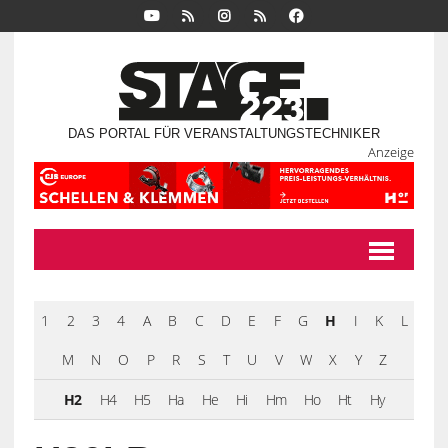
DAS PORTAL FÜR VERANSTALTUNGSTECHNIKER
Anzeige
1
2
3
4
A
B
C
D
E
F
G
H
I
K
L
M
N
O
P
R
S
T
U
V
W
X
Y
Z
H2
H4
H5
Ha
He
Hi
Hm
Ho
Ht
Hy