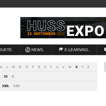
DUKTE.
NEWS.
E-LEARNING.
K
L
M
N
O
P
R
S
T
U
V
W
X
Y
Z
X3
Xl
X30L
X30V