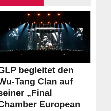
GLP begleitet den
Wu-Tang Clan auf
seiner „Final
Chamber European