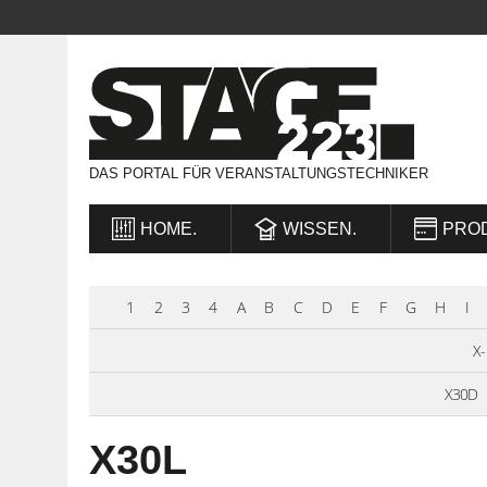
DAS PORTAL FÜR VERANSTALTUNGSTECHNIKER
HOME.
WISSEN.
PRO
1
2
3
4
A
B
C
D
E
F
G
H
I
X-
X30D
X30L