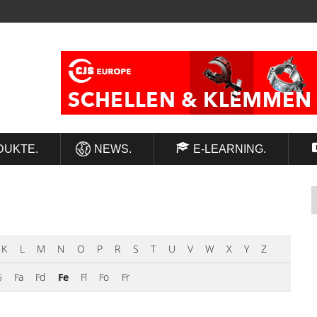
DUKTE.
NEWS.
E-LEARNING.
K
L
M
N
O
P
R
S
T
U
V
W
X
Y
Z
5
Fa
Fd
Fe
Fl
Fo
Fr