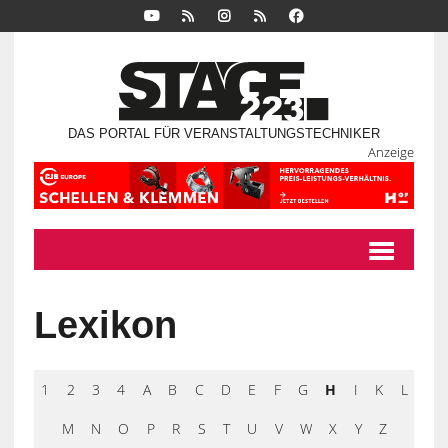
DAS PORTAL FÜR VERANSTALTUNGSTECHNIKER
Anzeige
Lexikon
1
2
3
4
A
B
C
D
E
F
G
H
I
K
L
M
N
O
P
R
S
T
U
V
W
X
Y
Z