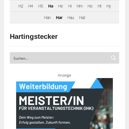
H2
H4
H5
Ha
He
Hi
Hm
Ho
Ht
Hy
Han
Har
Hau
Haz
Hartingstecker
Anzeige