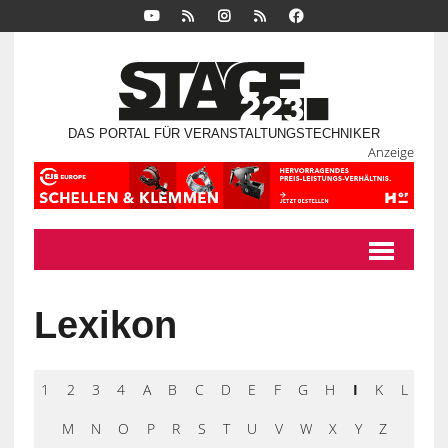
DAS PORTAL FÜR VERANSTALTUNGSTECHNIKER
Anzeige
Lexikon
1
2
3
4
A
B
C
D
E
F
G
H
I
K
L
M
N
O
P
R
S
T
U
V
W
X
Y
Z