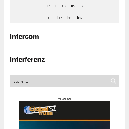
Ie
Il
Im
In
Ip
In-
Ine
Ins
Int
Intercom
Interferenz
Anzeige