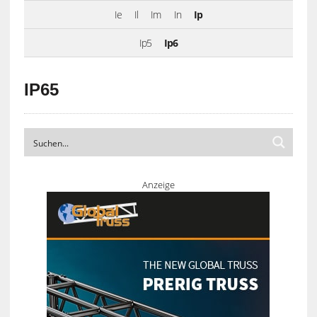
Ie
Il
Im
In
Ip
Ip5
Ip6
IP65
Anzeige