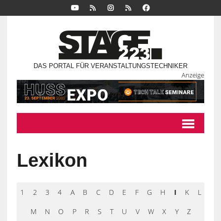
DAS PORTAL FÜR VERANSTALTUNGSTECHNIKER
Anzeige
Lexikon
1
2
3
4
A
B
C
D
E
F
G
H
I
K
L
M
N
O
P
R
S
T
U
V
W
X
Y
Z