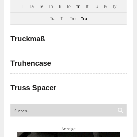
T-
Ta
Te
Th
Ti
To
Tr
Tt
Tu
Tv
Ty
Tra
Tri
Tro
Tru
Truckmaß
Truhencase
Truss Spacer
Anzeige