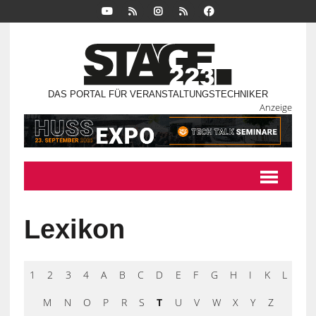
DAS PORTAL FÜR VERANSTALTUNGSTECHNIKER
Anzeige
Lexikon
1
2
3
4
A
B
C
D
E
F
G
H
I
K
L
M
N
O
P
R
S
T
U
V
W
X
Y
Z