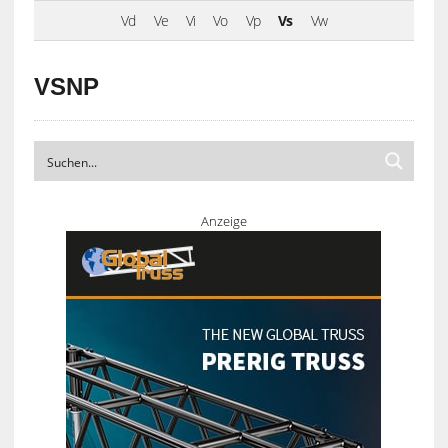
Vd
Ve
Vi
Vo
Vp
Vs
Vw
VSNP
Anzeige