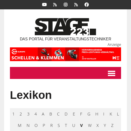
DAS PORTAL FÜR VERANSTALTUNGSTECHNIKER
Anzeige
Lexikon
1
2
3
4
A
B
C
D
E
F
G
H
I
K
L
M
N
O
P
R
S
T
U
V
W
X
Y
Z