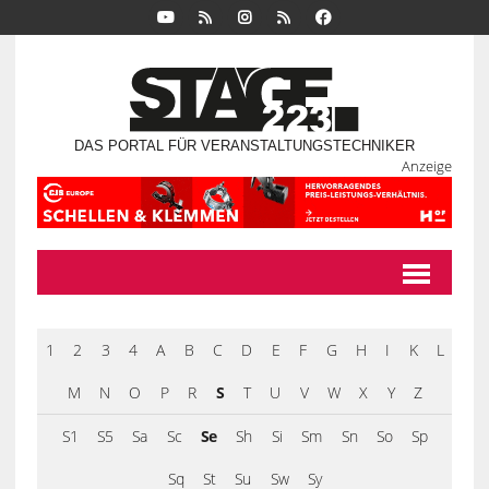
DAS PORTAL FÜR VERANSTALTUNGSTECHNIKER
Anzeige
1
2
3
4
A
B
C
D
E
F
G
H
I
K
L
M
N
O
P
R
S
T
U
V
W
X
Y
Z
S1
S5
Sa
Sc
Se
Sh
Si
Sm
Sn
So
Sp
Sq
St
Su
Sw
Sy