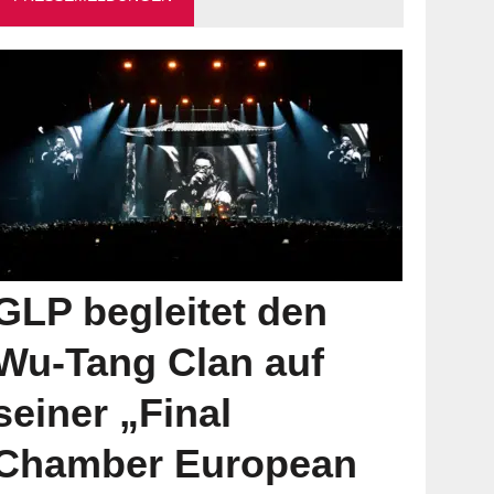
GLP begleitet den
Wu-Tang Clan auf
seiner „Final
Chamber European