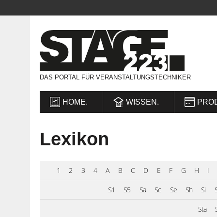
DAS PORTAL FÜR VERANSTALTUNGSTECHNIKER
HOME.
WISSEN.
PRO
Lexikon
1
2
3
4
A
B
C
D
E
F
G
H
I
S1
S5
Sa
Sc
Se
Sh
Si
Sta