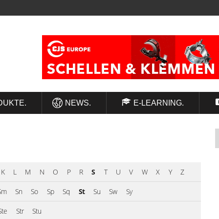
DUKTE.
NEWS.
E-LEARNING.
K
L
M
N
O
P
R
S
T
U
V
W
X
Y
Z
Sm
Sn
So
Sp
Sq
St
Su
Sw
Sy
Ste
Str
Stu