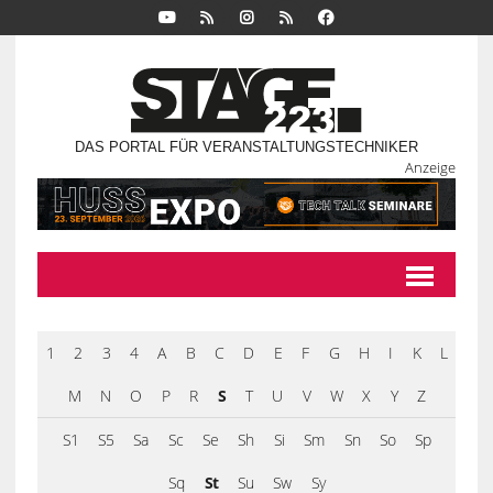
DAS PORTAL FÜR VERANSTALTUNGSTECHNIKER
Anzeige
1
2
3
4
A
B
C
D
E
F
G
H
I
K
L
M
N
O
P
R
S
T
U
V
W
X
Y
Z
S1
S5
Sa
Sc
Se
Sh
Si
Sm
Sn
So
Sp
Sq
St
Su
Sw
Sy