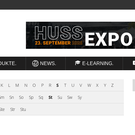
DUKTE.
NEWS.
E-LEARNING.
K
L
M
N
O
P
R
S
T
U
V
W
X
Y
Z
Sm
Sn
So
Sp
Sq
St
Su
Sw
Sy
Ste
Str
Stu