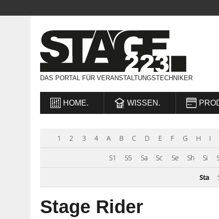
DAS PORTAL FÜR VERANSTALTUNGSTECHNIKER
HOME.
WISSEN.
PRO
1
2
3
4
A
B
C
D
E
F
G
H
I
S1
S5
Sa
Sc
Se
Sh
Si
Sta
Stage Rider