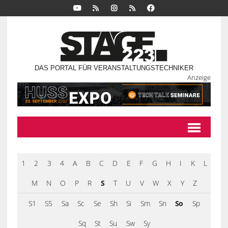
DAS PORTAL FÜR VERANSTALTUNGSTECHNIKER
Anzeige
1
2
3
4
A
B
C
D
E
F
G
H
I
K
L
M
N
O
P
R
S
T
U
V
W
X
Y
Z
S1
S5
Sa
Sc
Se
Sh
Si
Sm
Sn
So
Sp
Sq
St
Su
Sw
Sy