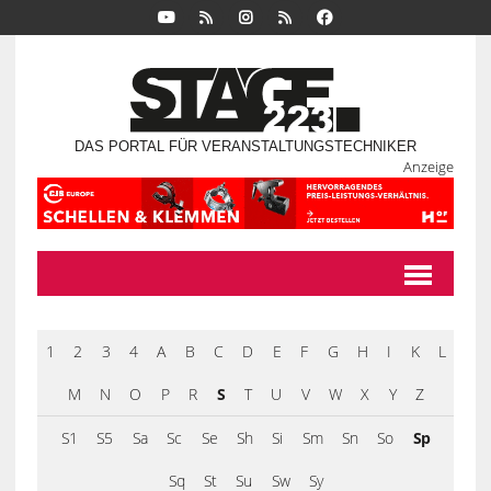
DAS PORTAL FÜR VERANSTALTUNGSTECHNIKER
Anzeige
1
2
3
4
A
B
C
D
E
F
G
H
I
K
L
M
N
O
P
R
S
T
U
V
W
X
Y
Z
S1
S5
Sa
Sc
Se
Sh
Si
Sm
Sn
So
Sp
Sq
St
Su
Sw
Sy