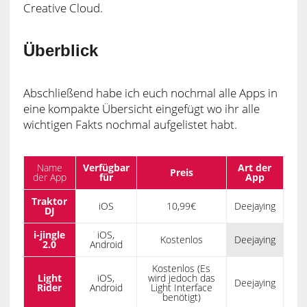
Creative Cloud.
Überblick
Abschließend habe ich euch nochmal alle Apps in
eine kompakte Übersicht eingefügt wo ihr alle
wichtigen Fakts nochmal aufgelistet habt.
Name
Verfügbar
Art der
Preis
der App
für
App
Traktor
iOS
10,99€
Deejaying
DJ
i-jingle
iOS,
Kostenlos
Deejaying
2.0
Android
Kostenlos (Es
Light
iOS,
wird jedoch das
Deejaying
Rider
Android
Light Interface
benötigt)