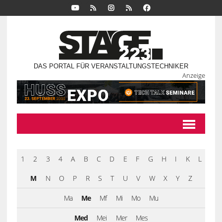
DAS PORTAL FÜR VERANSTALTUNGSTECHNIKER
Anzeige
1
2
3
4
A
B
C
D
E
F
G
H
I
K
L
M
N
O
P
R
S
T
U
V
W
X
Y
Z
Ma
Me
Mf
Mi
Mo
Mu
Med
Mei
Mer
Mes