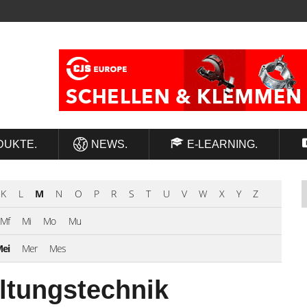
DUKTE.
NEWS.
E-LEARNING.
K
L
M
N
O
P
R
S
T
U
V
W
X
Y
Z
Mf
Mi
Mo
Mu
ei
Mer
Mes
altungstechnik