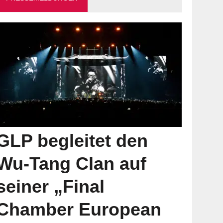
GLP begleitet den
Wu-Tang Clan auf
seiner „Final
Chamber European