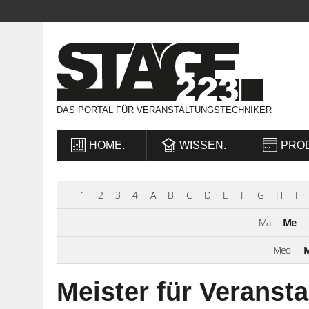
DAS PORTAL FÜR VERANSTALTUNGSTECHNIKER
HOME.
WISSEN.
PRO
1
2
3
4
A
B
C
D
E
F
G
H
I
Ma
Me
Med
M
Meister für Veranst