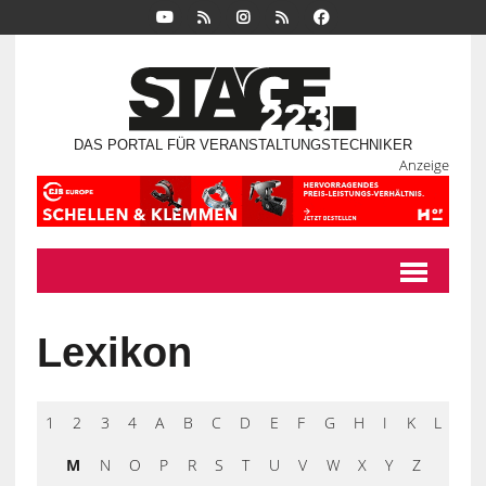
DAS PORTAL FÜR VERANSTALTUNGSTECHNIKER
Anzeige
Lexikon
1
2
3
4
A
B
C
D
E
F
G
H
I
K
L
M
N
O
P
R
S
T
U
V
W
X
Y
Z