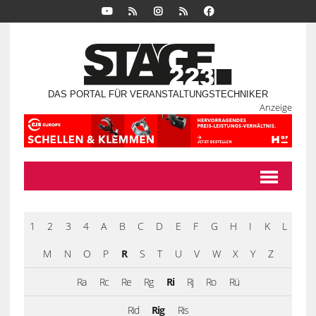
DAS PORTAL FÜR VERANSTALTUNGSTECHNIKER
Anzeige
1
2
3
4
A
B
C
D
E
F
G
H
I
K
L
M
N
O
P
R
S
T
U
V
W
X
Y
Z
Ra
Rc
Re
Rg
Ri
Rj
Ro
Rü
Rid
Rig
Ris