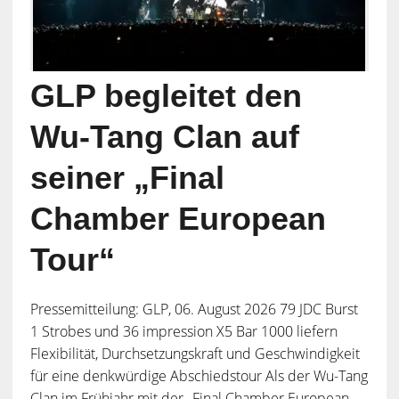
GLP begleitet den
Wu-Tang Clan auf
seiner „Final
Chamber European
Tour“
Pressemitteilung: GLP, 06. August 2026 79 JDC Burst
1 Strobes und 36 impression X5 Bar 1000 liefern
Flexibilität, Durchsetzungskraft und Geschwindigkeit
für eine denkwürdige Abschiedstour Als der Wu-Tang
Clan im Frühjahr mit der „Final Chamber European