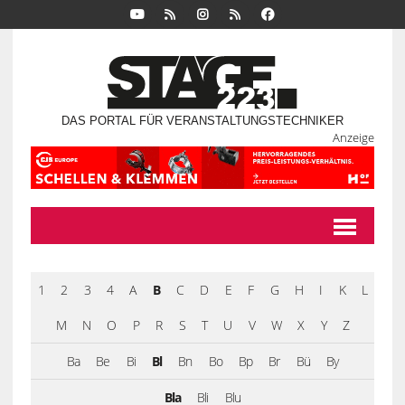
DAS PORTAL FÜR VERANSTALTUNGSTECHNIKER
Anzeige
1
2
3
4
A
B
C
D
E
F
G
H
I
K
L
M
N
O
P
R
S
T
U
V
W
X
Y
Z
Ba
Be
Bi
Bl
Bn
Bo
Bp
Br
Bü
By
Bla
Bli
Blu