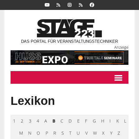
DAS PORTAL FÜR VERANSTALTUNGSTECHNIKER
Anzeige
Lexikon
1
2
3
4
A
B
C
D
E
F
G
H
I
K
L
M
N
O
P
R
S
T
U
V
W
X
Y
Z