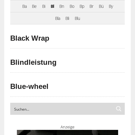
Ba
Be
Bi
Bl
Bn
Bo
Bp
Br
Bü
By
Bla
Bli
Blu
Black Wrap
Blindleistung
Blue-wheel
Anzeige