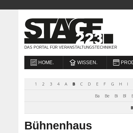
DAS PORTAL FÜR VERANSTALTUNGSTECHNIKER
HOME.
WISSEN.
PRO
1
2
3
4
A
B
C
D
E
F
G
H
I
Ba
Be
Bi
Bl
B
Bühnenhaus