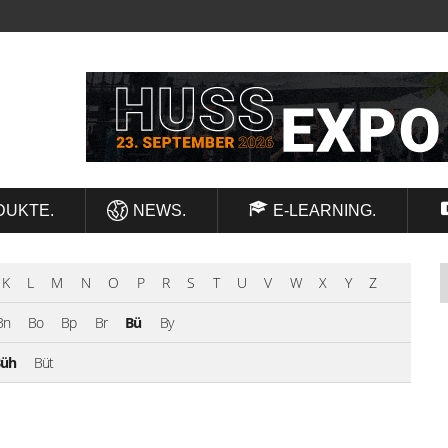
DUKTE.
NEWS.
E-LEARNING.
K
L
M
N
O
P
R
S
T
U
V
W
X
Y
Z
Bn
Bo
Bp
Br
Bü
By
üh
Büt