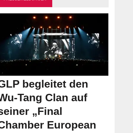
GLP begleitet den
Wu-Tang Clan auf
seiner „Final
Chamber European