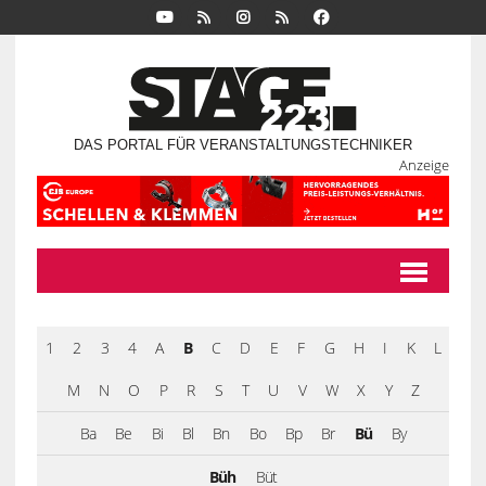
DAS PORTAL FÜR VERANSTALTUNGSTECHNIKER
Anzeige
1
2
3
4
A
B
C
D
E
F
G
H
I
K
L
M
N
O
P
R
S
T
U
V
W
X
Y
Z
Ba
Be
Bi
Bl
Bn
Bo
Bp
Br
Bü
By
Büh
Büt