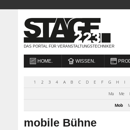
DAS PORTAL FÜR VERANSTALTUNGSTECHNIKER
HOME.
WISSEN.
PRO
1
2
3
4
A
B
C
D
E
F
G
H
I
Ma
Me
Mob
M
mobile Bühne