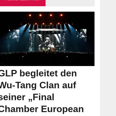
GLP begleitet den
Wu-Tang Clan auf
seiner „Final
Chamber European