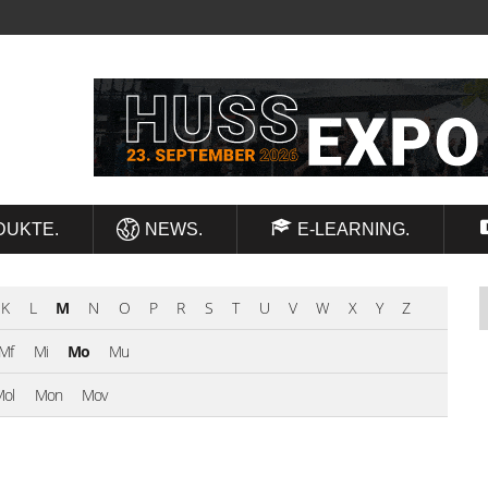
DUKTE.
NEWS.
E-LEARNING.
K
L
M
N
O
P
R
S
T
U
V
W
X
Y
Z
Mf
Mi
Mo
Mu
ol
Mon
Mov