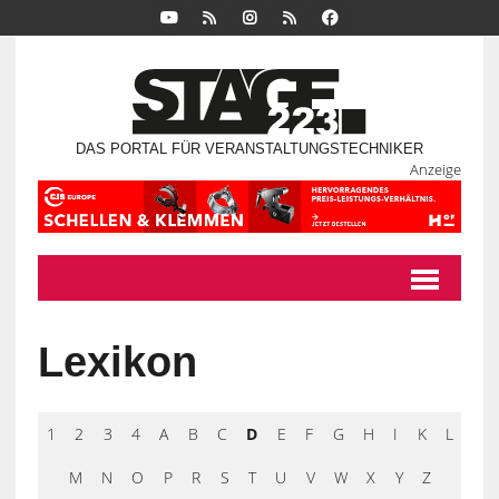
DAS PORTAL FÜR VERANSTALTUNGSTECHNIKER
Anzeige
Lexikon
1
2
3
4
A
B
C
D
E
F
G
H
I
K
L
M
N
O
P
R
S
T
U
V
W
X
Y
Z