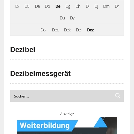
D/
D8
Da
Db
De
Dg
Dh
Di
Dj
Dm
Dr
Du
Dy
De-
Dec
Dek
Del
Dez
Dezibel
Dezibelmessgerät
Anzeige