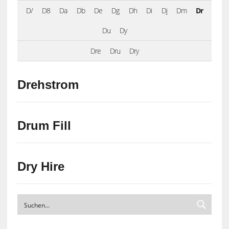
D/
D8
Da
Db
De
Dg
Dh
Di
Dj
Dm
Dr
Du
Dy
Dre
Dru
Dry
Drehstrom
Drum Fill
Dry Hire