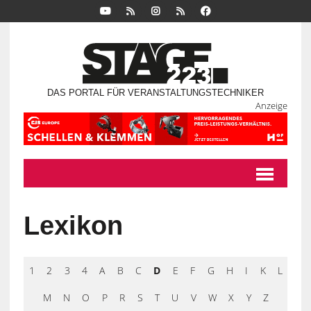
DAS PORTAL FÜR VERANSTALTUNGSTECHNIKER
Anzeige
Lexikon
1
2
3
4
A
B
C
D
E
F
G
H
I
K
L
M
N
O
P
R
S
T
U
V
W
X
Y
Z