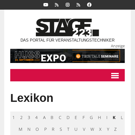
DAS PORTAL FÜR VERANSTALTUNGSTECHNIKER
Anzeige
Lexikon
1
2
3
4
A
B
C
D
E
F
G
H
I
K
L
M
N
O
P
R
S
T
U
V
W
X
Y
Z