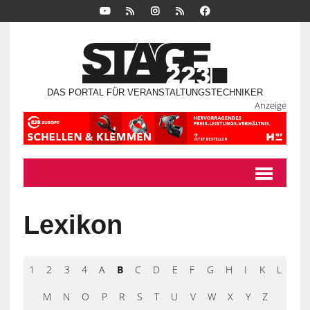
DAS PORTAL FÜR VERANSTALTUNGSTECHNIKER
Anzeige
Lexikon
1
2
3
4
A
B
C
D
E
F
G
H
I
K
L
M
N
O
P
R
S
T
U
V
W
X
Y
Z