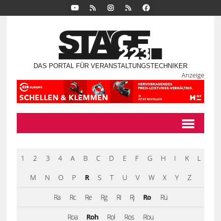
DAS PORTAL FÜR VERANSTALTUNGSTECHNIKER
Anzeige
1
2
3
4
A
B
C
D
E
F
G
H
I
K
L
M
N
O
P
R
S
T
U
V
W
X
Y
Z
Ra
Rc
Re
Rg
Ri
Rj
Ro
Rü
Roa
Roh
Rol
Ros
Rou