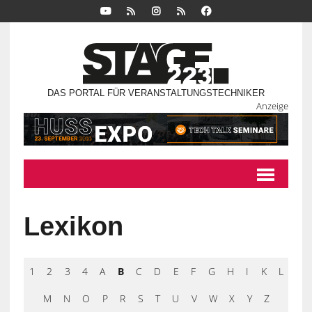
DAS PORTAL FÜR VERANSTALTUNGSTECHNIKER
Anzeige
Lexikon
1
2
3
4
A
B
C
D
E
F
G
H
I
K
L
M
N
O
P
R
S
T
U
V
W
X
Y
Z