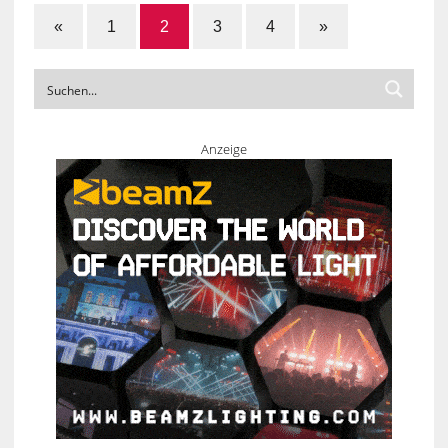
«
1
2
3
4
»
Anzeige