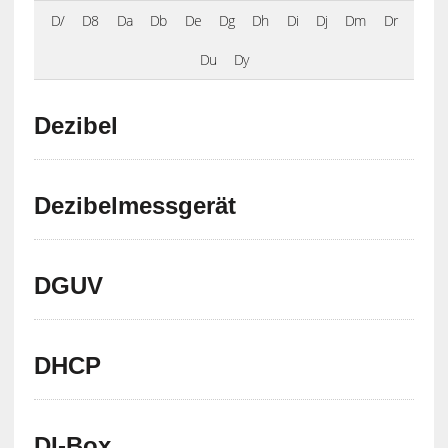
D/
D8
Da
Db
De
Dg
Dh
Di
Dj
Dm
Dr
Du
Dy
Dezibel
Dezibelmessgerät
DGUV
DHCP
DI-Box