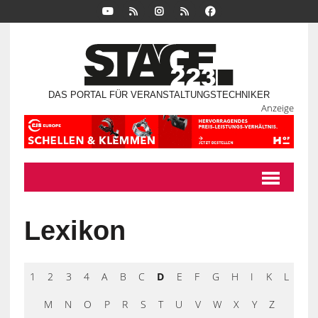
DAS PORTAL FÜR VERANSTALTUNGSTECHNIKER
Anzeige
Lexikon
1
2
3
4
A
B
C
D
E
F
G
H
I
K
L
M
N
O
P
R
S
T
U
V
W
X
Y
Z